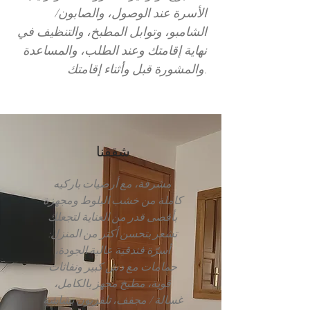
الأسرة عند الوصول، والصابون/
الشامبو، وتوابل المطبخ، والتنظيف في
نهاية إقامتك وعند الطلب، والمساعدة
والمشورة قبل وأثناء إقامتك.
شققنا
مشرقة، مع أرضيات باركيه
كاملة من خشب البلوط ومجهزة
بأقصى قدر من العناية لتجعلك
تشعر بتحسن أكثر من المنزل:
أسرّة فندقية عالية الجودة،
حمامات مع دش كبير ونفاثات
قوية، مطبخ مجهز بالكامل،
غسالة / مجفف، تلفزيون بشاشة